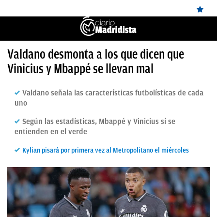
ÚLTIMAS
Valdano desmonta a los que dicen que
✕
Sigue a
OkDiario
en Google
Continuar
Vinicius y Mbappé se llevan mal
NOTICIAS
REAL
Valdano señala las características futbolísticas de cada
MADRID
uno
BALONCESTO
Según las estadísticas, Mbappé y Vinicius sí se
entienden en el verde
CANTERA
Kylian pisará por primera vez al Metropolitano el miércoles
FICHAJES
DIRECTO
FEMENINO
PAPARAZZI