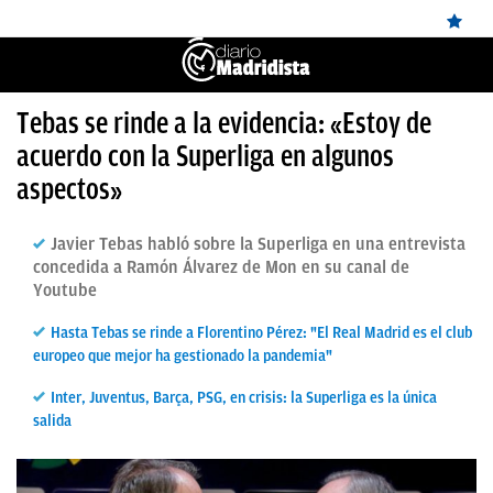
ÚLTIMAS
Tebas se rinde a la evidencia: «Estoy de
acuerdo con la Superliga en algunos
NOTICIAS
aspectos»
REAL
MADRID
Javier Tebas habló sobre la Superliga en una entrevista
concedida a Ramón Álvarez de Mon en su canal de
BALONCESTO
Youtube
CANTERA
Hasta Tebas se rinde a Florentino Pérez: "El Real Madrid es el club
europeo que mejor ha gestionado la pandemia"
FICHAJES
Inter, Juventus, Barça, PSG, en crisis: la Superliga es la única
DIRECTO
salida
FEMENINO
PAPARAZZI