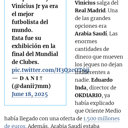
Vinicius
salga del
Vinícius Jr ya era
Real
Madrid
. Una
el mejor
de las grandes
futbolista del
opciones era
mundo.
Arabia Saudí
. Las
Esta fue su
enormes
exhibición en la
cantidades de
final del Mundial
dinero que mueven
de Clubes.
los jeques no dejan
pic.twitter.com/H3Q2cOT9ji
indiferentes a
— 𝐃 𝐀 𝐍 𝐈 ‼️
nadie.
Eduardo
(@danii7mm)
Inda
, director de
June 18, 2025
OKDIARIO
, ya
había explicado
que Oriente Medio
había llegado con una oferta de
1.500 millones
de euros.
Además, Arabia Saudí estaba