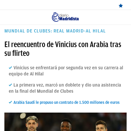
ÚLTIMAS
MUNDIAL DE CLUBES: REAL MADRID-AL HILAL
NOTICIAS
El reencuentro de Vinicius con Arabia tras
REAL
su flirteo
MADRID
Vinicius se enfrentará por segunda vez en su carrera al
BALONCESTO
equipo de Al Hilal
CANTERA
La primera vez, marcó un doblete y dio una asistencia
en la final del Mundial de Clubes
FICHAJES
Arabia Saudí le propuso un contrato de 1.500 millones de euros
DIRECTO
FEMENINO
PAPARAZZI