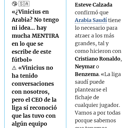
🤥 🇸🇦
Esteve Calzada
«¿Vinicius en
confirmó que
Arabia? No tengo
Arabia Saudí
tiene
ni idea… hay
lo necesario para
mucha MENTIRA
atraer a los más
grandes, tal y
en lo que se
como hicieron con
escribe de este
Cristiano Ronaldo
,
fútbol»
Neymar
o
⚠️ «Vinicius no
Benzema
. «
La liga
ha tenido
saudí puede
conversaciones
plantearse el
con nosotros,
fichaje de
pero el CEO de la
cualquier jugador.
liga sí reconoció
Vamos a por todas
que las tuvo con
porque sabemos
algún equipo