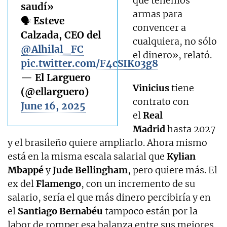
que tenemos
saudí»
armas para
🗣️ Esteve
convencer a
Calzada, CEO del
cualquiera, no sólo
@Alhilal_FC
el dinero», relató.
pic.twitter.com/F4cSIK03g8
— El Larguero
Vinicius
tiene
(@ellarguero)
contrato con
June 16, 2025
el
Real
Madrid
hasta 2027
y el brasileño quiere ampliarlo. Ahora mismo
está en la misma escala salarial que
Kylian
Mbappé
y
Jude Bellingham
, pero quiere más. El
ex del
Flamengo
, con un incremento de su
salario, sería el que más dinero percibiría y en
el
Santiago Bernabéu
tampoco están por la
labor de romper esa balanza entre sus mejores