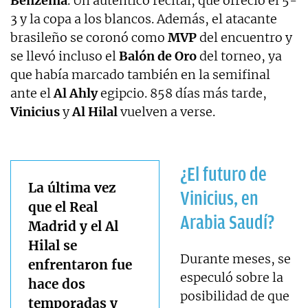
Benzema
. Un auténtico recital, que ofreció el 5-
3 y la copa a los blancos. Además, el atacante
brasileño se coronó como
MVP
del encuentro y
se llevó incluso el
Balón de Oro
del torneo, ya
que había marcado también en la semifinal
ante el
Al Ahly
egipcio. 858 días más tarde,
Vinicius
y
Al Hilal
vuelven a verse.
¿El futuro de
La última vez
Vinicius, en
que el Real
Arabia Saudí?
Madrid y el Al
Hilal se
Durante meses, se
enfrentaron fue
especuló sobre la
hace dos
posibilidad de que
temporadas y