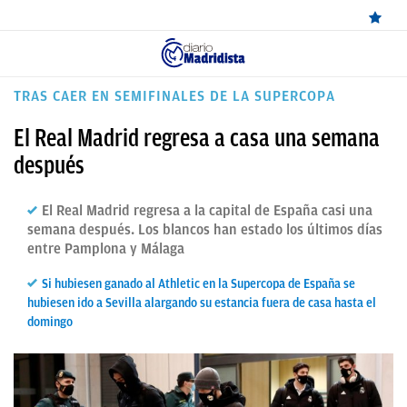
ÚLTIMAS
TRAS CAER EN SEMIFINALES DE LA SUPERCOPA
NOTICIAS
El Real Madrid regresa a casa una semana
REAL
después
MADRID
El Real Madrid regresa a la capital de España casi una
BALONCESTO
semana después. Los blancos han estado los últimos días
entre Pamplona y Málaga
CANTERA
Si hubiesen ganado al Athletic en la Supercopa de España se
FICHAJES
hubiesen ido a Sevilla alargando su estancia fuera de casa hasta el
domingo
DIRECTO
FEMENINO
PAPARAZZI