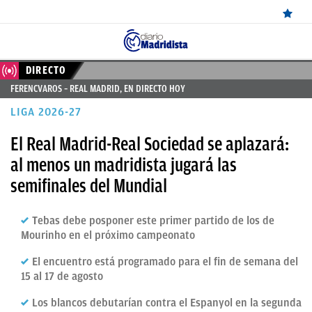
ÚLTIMAS
DIRECTO
FERENCVAROS – REAL MADRID, EN DIRECTO HOY
NOTICIAS
LIGA 2026-27
REAL
El Real Madrid-Real Sociedad se aplazará:
MADRID
al menos un madridista jugará las
BALONCESTO
semifinales del Mundial
CANTERA
Tebas debe posponer este primer partido de los de
FICHAJES
Mourinho en el próximo campeonato
DIRECTO
El encuentro está programado para el fin de semana del
15 al 17 de agosto
FEMENINO
Los blancos debutarían contra el Espanyol en la segunda
PAPARAZZI