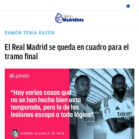
ÚLTIMAS
RAMÓN TENÍA RAZÓN
NOTICIAS
El Real Madrid se queda en cuadro para el
REAL
tramo final
MADRID
BALONCESTO
CANTERA
FICHAJES
DIRECTO
FEMENINO
PAPARAZZI