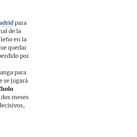
adrid
para
nal de la
ileño en la
que quedar
perdido por
manga para
e se jugará
Cholo
 dos meses
decisivos,