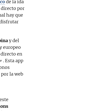
ico
de la ida
 directo por
cual hay que
disfrutar
pina
y del
 y europeo
directo en
+
. Esta app
fonos
 por la web
este
ons