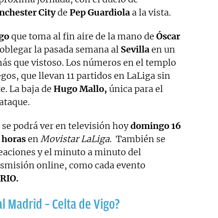
chester City
de
Pep Guardiola
a la vista.
igo
que toma al fin aire de la mano de
Óscar
doblegar la pasada semana al
Sevilla
en un
más que vistoso. Los números en el templo
gos, que llevan 11 partidos en LaLiga sin
e. La baja de
Hugo Mallo,
única para el
 ataque.
se podrá ver en televisión hoy
domingo 16
 horas
en
Movistar LaLiga.
También se
neaciones y el minuto a minuto del
ansmisión online, como cada evento
RIO.
l Madrid – Celta de Vigo?