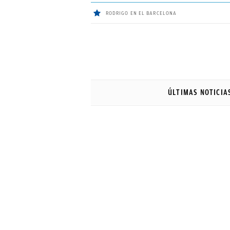
RODRIGO EN EL BARCELONA
ÚLTIMAS
Sigue a
OkDiario
en Google
NOTICIAS
ÚLTIMAS NOTICIA
REAL
MADRID
BALONCESTO
CANTERA
FICHAJES
DIRECTO
FEMENINO