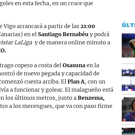
goles en esta fecha, en un cruce que
ÚLT
e Vigo arrancará a partir de las
21:00
anarias) en el
Santiago Bernabéu
y podrá
istar LaLiga
y de manera online minuto a
IO.
 trago copero a costa del
Osasuna
en la
stró de nuevo pegada y capacidad de
comenzó cuesta arriba. El
Plan A
, con un
lvía a funcionar y golear. El malagueño está
en los últimos metros, junto a
Benzema,
ro a los merengues, que va con paso firme