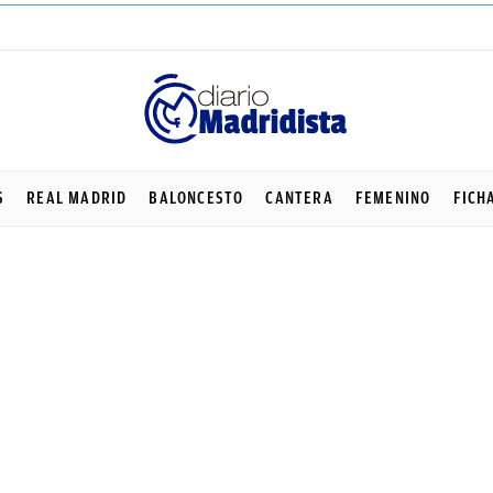
S
REAL MADRID
BALONCESTO
CANTERA
FEMENINO
FICH