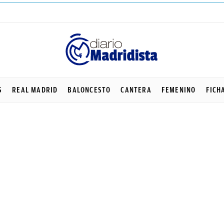
S
REAL MADRID
BALONCESTO
CANTERA
FEMENINO
FICH