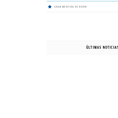
GRAN MENTIRA DE RODRI
ÚLTIMAS
NOTICIAS
ÚLTIMAS NOTICIA
REAL
MADRID
BALONCESTO
CANTERA
FICHAJES
DIRECTO
FEMENINO