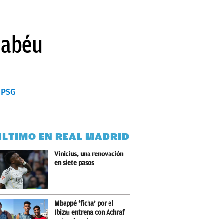
nabéu
 PSG
ÚLTIMO EN REAL MADRID
Vinicius, una renovación
en siete pasos
Mbappé ‘ficha’ por el
Ibiza: entrena con Achraf