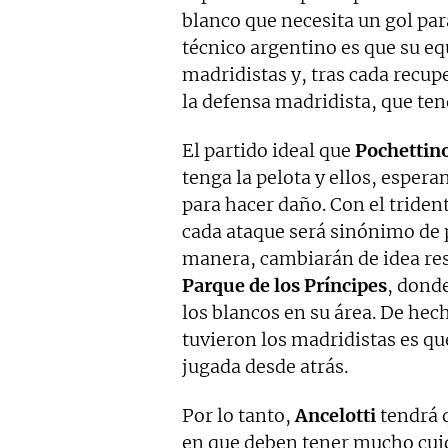
blanco que necesita un gol para
técnico argentino es que su eq
madridistas y, tras cada recupe
la defensa madridista, que ten
El partido ideal que
Pochettin
tenga la pelota y ellos, espera
para hacer daño. Con el tride
cada ataque será sinónimo de 
manera, cambiarán de idea resp
Parque de los Príncipes
, dond
los blancos en su área. De hec
tuvieron los madridistas es qu
jugada desde atrás.
Por lo tanto,
Ancelotti
tendrá q
en que deben tener mucho cuid