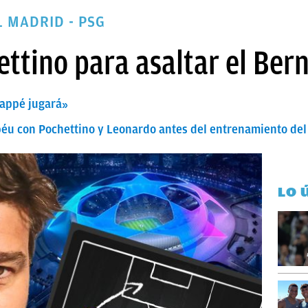
 MADRID - PSG
ettino para asaltar el Ber
bappé jugará»
abéu con Pochettino y Leonardo antes del entrenamiento del
LO 