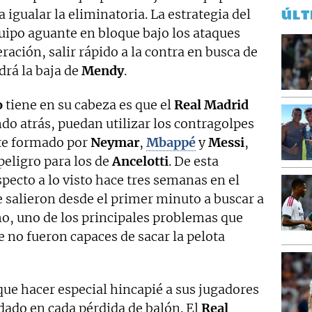
 igualar la eliminatoria. La estrategia del
ÚLT
uipo aguante en bloque bajo los ataques
ración, salir rápido a la contra en busca de
drá la baja de
Mendy
.
o
tiene en su cabeza es que el
Real Madrid
ndo atrás, puedan utilizar los contragolpes
nte formado por
Neymar
,
Mbappé
y
Messi
,
peligro para los de
Ancelotti
. De esta
ecto a lo visto hace tres semanas en el
e salieron desde el primer minuto a buscar a
ho, uno de los principales problemas que
e no fueron capaces de sacar la pelota
ue hacer especial hincapié a sus jugadores
ado en cada pérdida de balón. El
Real