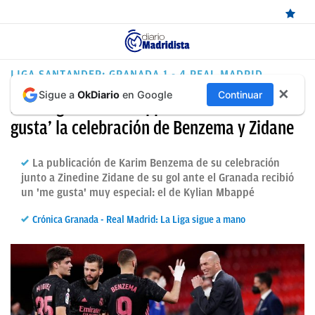
ÚLTIMAS
LIGA SANTANDER: GRANADA 1 - 4 REAL MADRID
✕
Sigue a
OkDiario
en Google
Continuar
NOTICIAS
Nuevo guiño de Mbappé al Real Madrid: ‘le
REAL
gusta’ la celebración de Benzema y Zidane
MADRID
La publicación de Karim Benzema de su celebración
BALONCESTO
junto a Zinedine Zidane de su gol ante el Granada recibió
un 'me gusta' muy especial: el de Kylian Mbappé
CANTERA
Crónica Granada - Real Madrid: La Liga sigue a mano
FICHAJES
DIRECTO
FEMENINO
PAPARAZZI