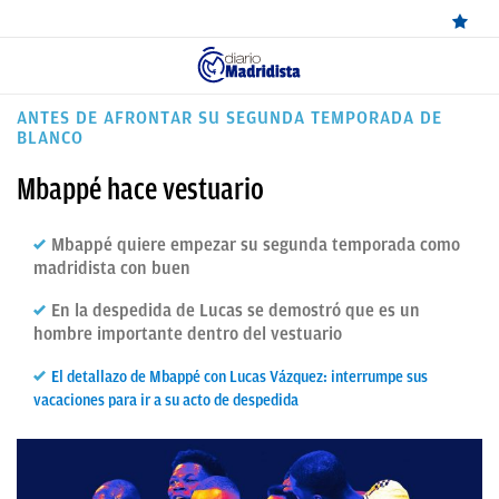
ÚLTIMAS
ANTES DE AFRONTAR SU SEGUNDA TEMPORADA DE
BLANCO
NOTICIAS
Mbappé hace vestuario
REAL
MADRID
Mbappé quiere empezar su segunda temporada como
madridista con buen
BALONCESTO
En la despedida de Lucas se demostró que es un
CANTERA
hombre importante dentro del vestuario
FICHAJES
El detallazo de Mbappé con Lucas Vázquez: interrumpe sus
vacaciones para ir a su acto de despedida
DIRECTO
FEMENINO
PAPARAZZI