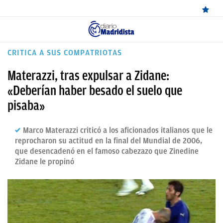
ÚLTIMAS
CRITICA A SUS COMPATRIOTAS
NOTICIAS
Materazzi, tras expulsar a Zidane:
REAL
«Deberían haber besado el suelo que
pisaba»
MADRID
BALONCESTO
Marco Materazzi criticó a los aficionados italianos que le
reprocharon su actitud en la final del Mundial de 2006,
CANTERA
que desencadenó en el famoso cabezazo que Zinedine
Zidane le propinó
FICHAJES
DIRECTO
FEMENINO
PAPARAZZI