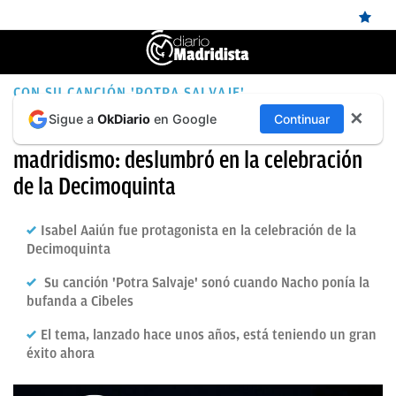
ÚLTIMAS
CON SU CANCIÓN 'POTRA SALVAJE'
✕
Sigue a
OkDiario
en Google
Continuar
NOTICIAS
Isabel Aaiún es la nueva musa del
madridismo: deslumbró en la celebración
REAL
de la Decimoquinta
MADRID
BALONCESTO
Isabel Aaiún fue protagonista en la celebración de la
Decimoquinta
CANTERA
Su canción 'Potra Salvaje' sonó cuando Nacho ponía la
FICHAJES
bufanda a Cibeles
DIRECTO
El tema, lanzado hace unos años, está teniendo un gran
éxito ahora
FEMENINO
PAPARAZZI