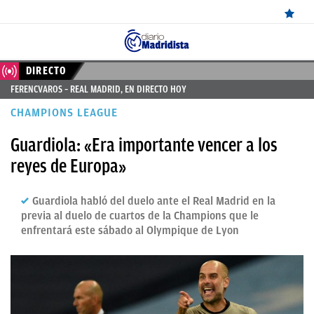
ÚLTIMAS
DIRECTO
FERENCVAROS – REAL MADRID, EN DIRECTO HOY
NOTICIAS
CHAMPIONS LEAGUE
REAL
Guardiola: «Era importante vencer a los
MADRID
reyes de Europa»
BALONCESTO
Guardiola habló del duelo ante el Real Madrid en la
CANTERA
previa al duelo de cuartos de la Champions que le
FICHAJES
enfrentará este sábado al Olympique de Lyon
DIRECTO
FEMENINO
PAPARAZZI