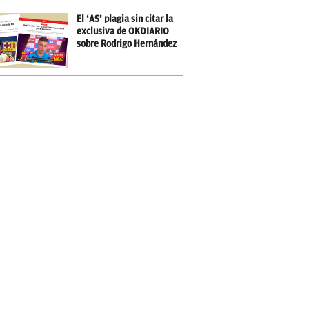
El ‘AS’ plagia sin citar la
exclusiva de OKDIARIO
sobre Rodrigo Hernández