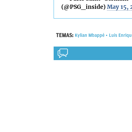
(@PSG_inside)
May 15, 
TEMAS:
Kylian Mbappé
Luis Enriqu