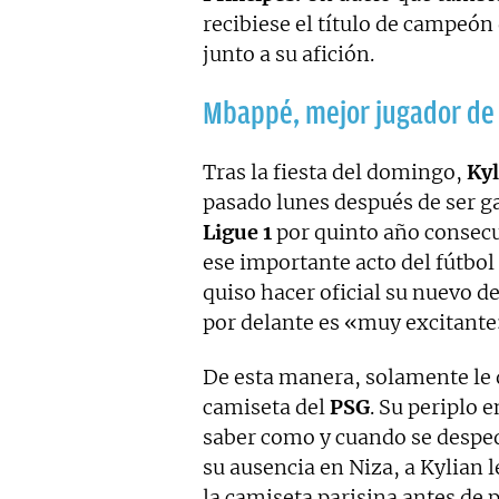
recibiese el título de campeón d
junto a su afición.
Mbappé, mejor jugador de l
Tras la fiesta del domingo,
Ky
pasado lunes después de ser g
Ligue 1
por quinto año consecut
ese importante acto del fútbol
quiso hacer oficial su nuevo d
por delante es «muy excitante»
De esta manera, solamente le
camiseta del
PSG
. Su periplo 
saber como y cuando se despedi
su ausencia en Niza, a Kylian 
la camiseta parisina antes de