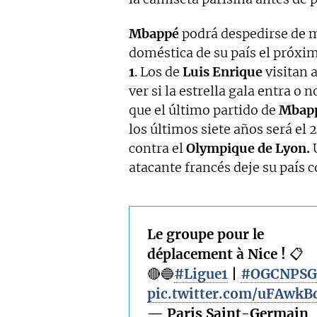
Mbappé
podrá despedirse de m
doméstica de su país el próxi
1
. Los de
Luis Enrique
visitan 
ver si la estrella gala entra o
que el último partido de
Mbap
los últimos siete años será el 
contra el
Olympique de Lyon.
U
atacante francés deje su país c
Le groupe pour le
déplacement à Nice ! 📋
🔴🔵
#Ligue1
|
#OGCNPSG
pic.twitter.com/uFAwk
— Paris Saint-Germain