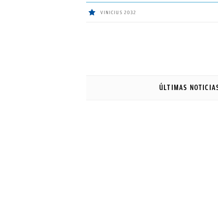
VINICIUS 2032
ÚLTIMAS
NOTICIAS
ÚLTIMAS NOTICIA
REAL
MADRID
BALONCESTO
CANTERA
FICHAJES
DIRECTO
FEMENINO