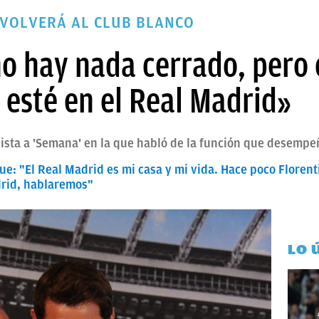
 VOLVERÁ AL CLUB BLANCO
no hay nada cerrado, pero 
 esté en el Real Madrid»
vista a 'Semana' en la que habló de la función que desempe
ue: "El Real Madrid es mi casa y mi vida. Hace poco Flore
drid, hablaremos"
LO 