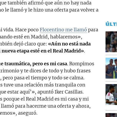
nque también afirmó que aún no hay nada
 le llamó y le hizo una oferta para volver a
ÚLT
mi vida. Hace poco
Florentino me llamó
para
cuando esté en Madrid, hablaremos»,
mbién dejó claro que:
«Aún no está nada
i nueva etapa esté en el Real Madrid»
.
e traumática, pero es mi casa
. Rompimos
imonio y te dices de todo y hubo frases
, pero pasa el tiempo y todo se calma.
s tuve una relación más tranquila con
ue estar aquí’», apuntó Iker Casillas.
 porque el Real Madrid es mi casa y mi
 llamó para hacerme una oferta y ahora,
remos», aseguró.