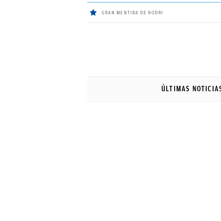
GRAN MENTIRA DE RODRI
ÚLTIMAS
NOTICIAS
ÚLTIMAS NOTICIA
REAL
MADRID
BALONCESTO
CANTERA
FICHAJES
DIRECTO
FEMENINO