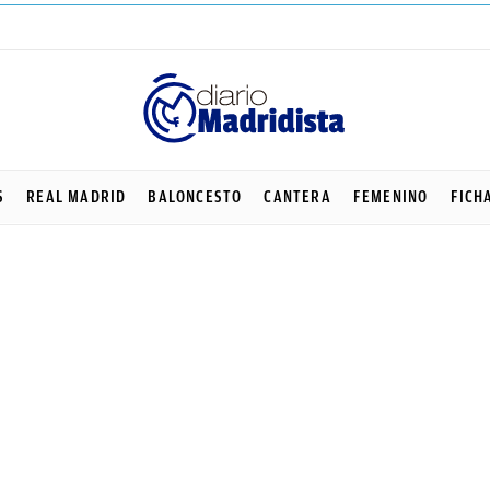
S
REAL MADRID
BALONCESTO
CANTERA
FEMENINO
FICH