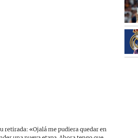
u retirada: «Ojalá me pudiera quedar en
nder una nueva etapa. Ahora tengo que