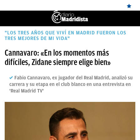
ÚLTIMAS
"LOS TRES AÑOS QUE VIVÍ EN MADRID FUERON LOS
TRES MEJORES DE MI VIDA"
✕
Sigue a
OkDiario
en Google
Continuar
NOTICIAS
Cannavaro: «En los momentos más
REAL
difíciles, Zidane siempre elige bien»
MADRID
Fabio Cannavaro, ex jugador del Real Madrid, analizó su
BALONCESTO
carrera y su etapa en el club blanco en una entrevista en
CANTERA
'Real Madrid TV'
FICHAJES
DIRECTO
FEMENINO
PAPARAZZI