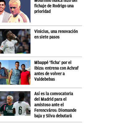
Mourinho nunca hizo del
fichaje de Rodrigo una
prioridad
Vinicius, una renovación
en siete pasos
Mbappé ‘ficha’ por el
Ibiza: entrena con Achraf
antes de volver a
Valdebebas
Así es la convocatoria
del Madrid para el
amistoso ante el
Ferencváros: Diomande
baja y Silva debutará