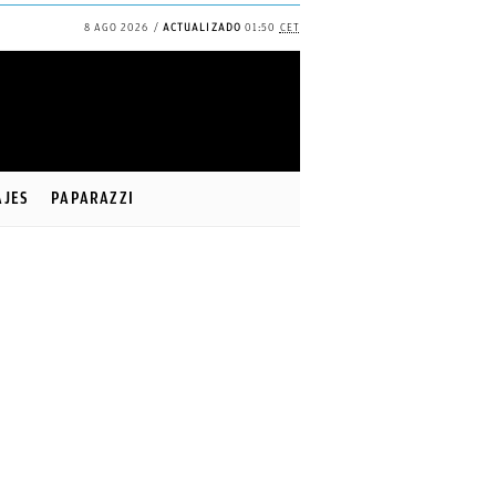
8 AGO 2026
ACTUALIZADO
01:50
CET
✕
Continuar
AJES
PAPARAZZI