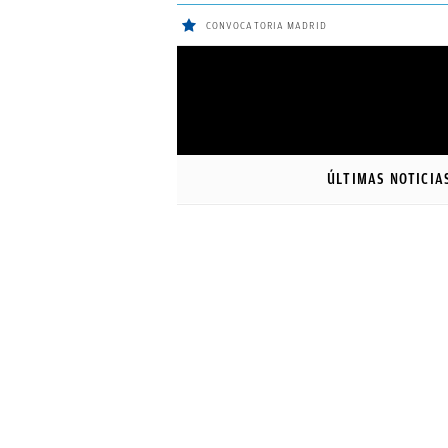
CONVOCATORIA MADRID
ÚLTIMAS
Sigue a
OkDiario
en Google
NOTICIAS
ÚLTIMAS NOTICIA
REAL
MADRID
BALONCESTO
CANTERA
FICHAJES
DIRECTO
FEMENINO