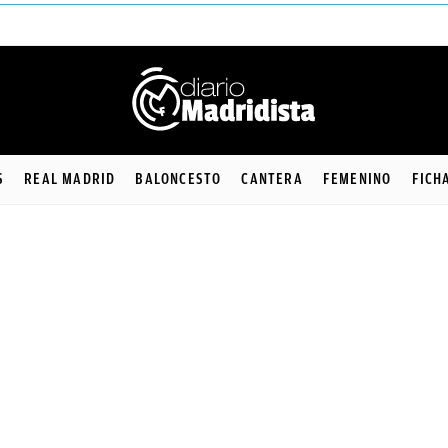
S
REAL MADRID
BALONCESTO
CANTERA
FEMENINO
FICH