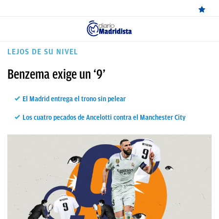
ÚLTIMAS
LEJOS DE SU NIVEL
NOTICIAS
Benzema exige un ‘9’
REAL
El Madrid entrega el trono sin pelear
MADRID
Los cuatro pecados de Ancelotti contra el Manchester City
BALONCESTO
CANTERA
FICHAJES
DIRECTO
FEMENINO
PAPARAZZI