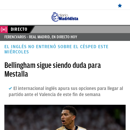
ÚLTIMAS
DIRECTO
FERENCVAROS – REAL MADRID, EN DIRECTO HOY
NOTICIAS
EL INGLÉS NO ENTRENÓ SOBRE EL CÉSPED ESTE
REAL
MIÉRCOLES
MADRID
Bellingham sigue siendo duda para
Mestalla
BALONCESTO
CANTERA
El internacional inglés apura sus opciones para llegar al
partido ante el Valencia de este fin de semana
FICHAJES
DIRECTO
FEMENINO
PAPARAZZI