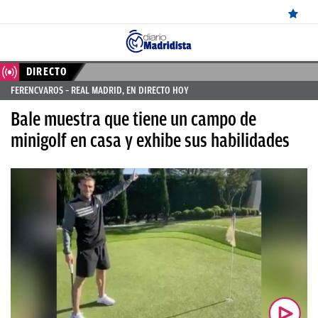
ÚLTIMAS
DIRECTO
FERENCVAROS – REAL MADRID, EN DIRECTO HOY
NOTICIAS
Bale muestra que tiene un campo de
REAL
minigolf en casa y exhibe sus habilidades
MADRID
BALONCESTO
CANTERA
FICHAJES
DIRECTO
FEMENINO
PAPARAZZI