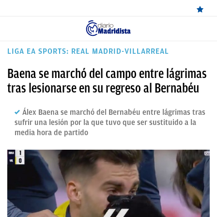
ÚLTIMAS
LIGA EA SPORTS: REAL MADRID-VILLARREAL
NOTICIAS
Baena se marchó del campo entre lágrimas
REAL
tras lesionarse en su regreso al Bernabéu
MADRID
Álex Baena se marchó del Bernabéu entre lágrimas tras
BALONCESTO
sufrir una lesión por la que tuvo que ser sustituido a la
media hora de partido
CANTERA
FICHAJES
DIRECTO
FEMENINO
PAPARAZZI