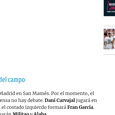
 del campo
l Madrid en San Mamés. Por el momento, el
fensa no hay debate.
Dani Carvajal
jugará en
n el costado izquierdo formará
Fran García
.
rmarán
Militao
y
Alaba
.