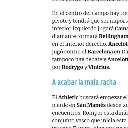
En el centro del campo hay tre
pivote y tendrá que ser importa
interior izquierdo jugará
Cama
diamante formará
Bellingha
en el interior derecho.
Ancelot
jugó contra el
Barcelona
en Dal
tampoco hay debate y
Ancelott
por
Rodrygo
y
Vinicius
.
A acabar la mala racha
El
Athletic
buscará empezar el
pierde en
San Mamés
desde 20
encuentros. Romper esta dinámi
conjunto vasco que inicia est