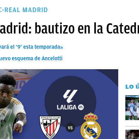
IC-REAL MADRID
adrid: bautizo en la Cated
vará el ‘9’ esta temporada»
nuevo esquema de Ancelotti
LO 