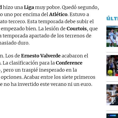
d
hizo una
Liga
muy pobre. Quedó segundo,
lo uno por encima del
Atlético
. Estuvo a
ÚLT
to tercero. Esta temporada debe subir el
n empezado bien. La lesión de
Courtois
, que
la temporada apartado de los terrenos de
masiado duro.
n. Los de
Ernesto Valverde
acabaron el
a
. La clasificación para la
Conference
, pero un traspié inesperado en la
 opciones. Acabar entre los siete primeros
e no ha invertido este verano ni un euro.