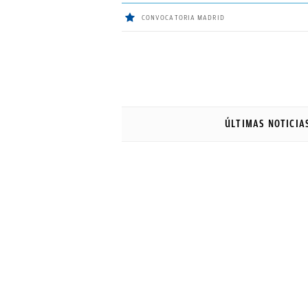
CONVOCATORIA MADRID
ÚLTIMAS
NOTICIAS
ÚLTIMAS NOTICIA
REAL
MADRID
BALONCESTO
CANTERA
FICHAJES
DIRECTO
FEMENINO