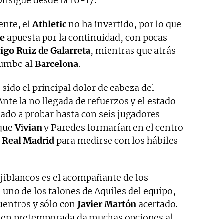
onsigue desde la 16-17.
nte, el
Athletic
no ha invertido, por lo que
de
apuesta por la continuidad, con pocas
igo Ruiz de Galarreta
, mientras que atrás
rumbo al
Barcelona
.
 sido el principal dolor de cabeza del
te la no llegada de refuerzos y el estado
egado a probar hasta con seis jugadores
 que
Vivian
y Paredes formarían en el centro
l
Real Madrid
para medirse con los hábiles
rojiblancos es el acompañante de los
 uno de los talones de Aquiles del equipo,
cuentros y sólo con
Javier Martón
acertado.
en pretemporada da muchas opciones al