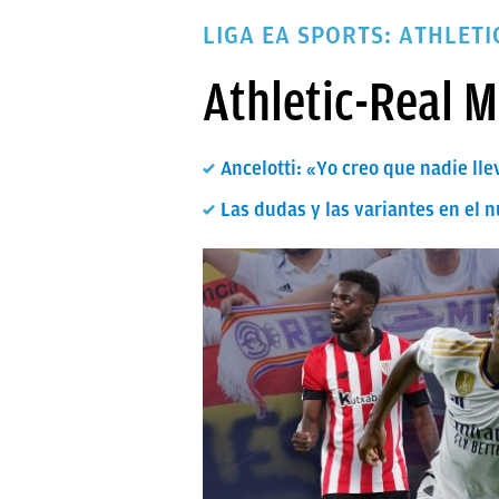
PAPARAZZI
LIGA EA SPORTS: ATHLET
OKDIARIO
Athletic-Real M
Ancelotti: «Yo creo que nadie lle
Las dudas y las variantes en el 