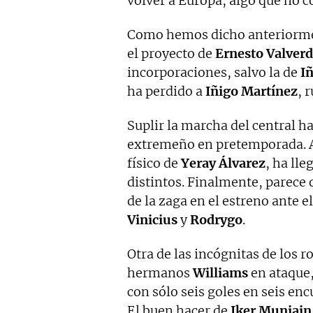
volver a Europa, algo que no c
Como hemos dicho anteriorme
el proyecto de
Ernesto Valver
incorporaciones, salvo la de
Iñ
ha perdido a
Iñigo Martínez
, 
Suplir la marcha del central ha
extremeño en pretemporada. An
físico de
Yeray Álvarez
, ha ll
distintos. Finalmente, parece
de la zaga en el estreno ante e
Vinicius
y
Rodrygo
.
Otra de las incógnitas de los 
hermanos
Williams
en ataque,
con sólo seis goles en seis en
El buen hacer de
Iker Muniain