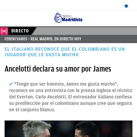
ÚLTIMAS
DIRECTO
FERENCVAROS – REAL MADRID, EN DIRECTO HOY
NOTICIAS
EL ITALIANO RECONOCE QUE EL COLOMBIANO ES UN
REAL
JUGADOR QUE LE GUSTA MUCHO
MADRID
Ancelotti declara su amor por James
BALONCESTO
"Tengo que ser honesto, James me gusta mucho",
CANTERA
reconoce en una entrevista con la prensa inglesa el técnico
del Everton, Carlo Ancelotti. El entrenador italiano confiesa
FICHAJES
su predilección por el colombiano aunque cree que seguirá
en el conjunto blanco.
DIRECTO
FEMENINO
PAPARAZZI