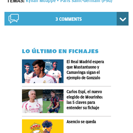
TEMAS:
Kylian Mbappé
Paris Saint-Germain (PSG)
3 COMMENTS
LO ÚLTIMO EN FICHAJES
El Real Madrid espera
que Mastantuono y
Camavinga sigan el
ejemplo de Gonzalo
Carlos Espí, el nuevo
elegido de Mourinho:
las 5 claves para
entender su fichaje
Asencio se queda