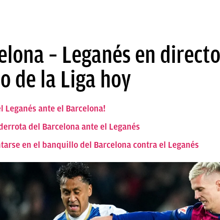
elona – Leganés en direct
do de la Liga hoy
el Leganés ante el Barcelona!
a derrota del Barcelona ante el Leganés
tarse en el banquillo del Barcelona contra el Leganés