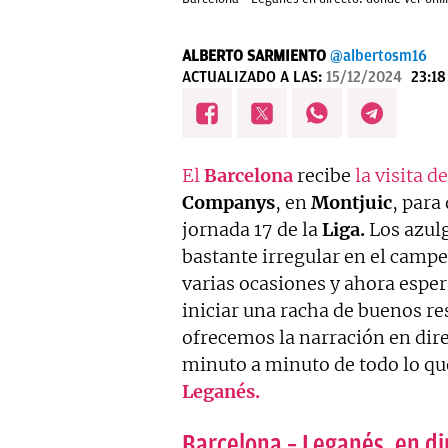
ALBERTO SARMIENTO
@albertosm16
ACTUALIZADO A LAS:
15/12/2024
23:18
El
Barcelona
recibe
la visita d
Companys
, en
Montjuic
, para
jornada 17 de la
Liga.
Los azulg
bastante irregular en el camp
varias ocasiones y ahora esper
iniciar una racha de buenos re
ofrecemos la narración en direc
minuto a minuto de todo lo qu
Leganés.
Barcelona – Leganés, en di