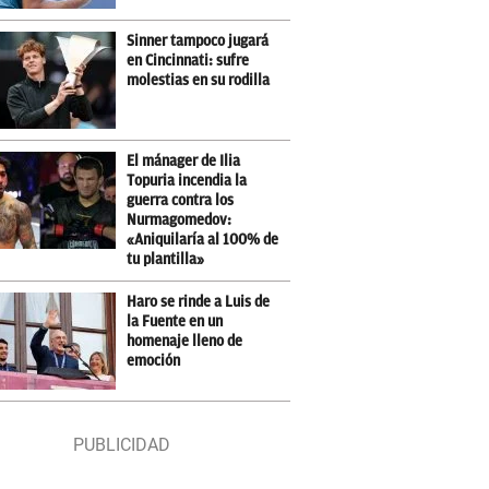
Sinner tampoco jugará
en Cincinnati: sufre
molestias en su rodilla
El mánager de Ilia
Topuria incendia la
guerra contra los
Nurmagomedov:
«Aniquilaría al 100% de
tu plantilla»
Haro se rinde a Luis de
la Fuente en un
homenaje lleno de
emoción