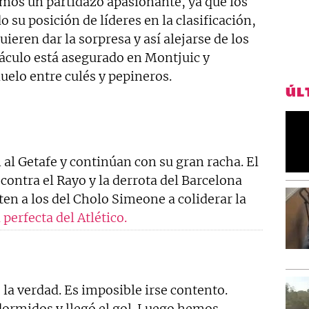
mos un partidazo apasionante, ya que los
 su posición de líderes en la clasificación,
ieren dar la sorpresa y así alejarse de los
táculo está asegurado en Montjuic y
uelo entre culés y pepineros.
ÚL
al Getafe y continúan con su gran racha. El
contra el Rayo y la derrota del Barcelona
en a los del Cholo Simeone a coliderar la
 perfecta del Atlético.
 la verdad. Es imposible irse contento.
rmidos y llegó el gol. Luego hemos