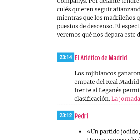
Companys. Por delante tendre
culés quieren seguir afianzando
mientras que los madrileños qu
puestos de descenso. El espec
veremos qué nos depara este d
El Atlético de Madrid
23:14
Los rojiblancos ganaron 
empate del Real Madrid 
frente al Leganés permit
clasificación.
La jornada
Pedri
23:12
«Un partido jodido,
Hemos empezado do