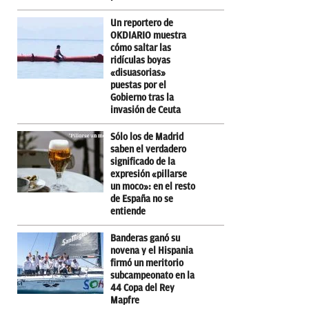
Un reportero de
OKDIARIO muestra
cómo saltar las
ridículas boyas
«disuasorias»
puestas por el
Gobierno tras la
invasión de Ceuta
Sólo los de Madrid
saben el verdadero
significado de la
expresión «pillarse
un moco»: en el resto
de España no se
entiende
Banderas ganó su
novena y el Hispania
firmó un meritorio
subcampeonato en la
44 Copa del Rey
Mapfre