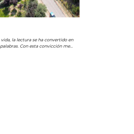
vida, la lectura se ha convertido en
s palabras. Con esta convicción me
o mi sitio en el mundo: COOL. ¿Mi ley
r sido.