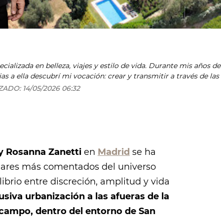
ializada en belleza, viajes y estilo de vida. Durante mis años de 
as a ella descubrí mi vocación: crear y transmitir a través de la
iodismo en la Carlos III y después de años formándome encuentr
ZADO:
14/05/2026 06:32
orque el día que lo hagas siempre pensarás en lo que podría habe
 y Rosanna Zanetti
en
Madrid
se ha
gares más comentados del universo
ibrio entre discreción, amplitud y vida
usiva urbanización a las afueras de la
alcampo, dentro del entorno de San