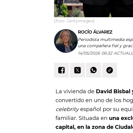
(Foto: GettyImages)
ROCÍO ÁLVAREZ
Periodista multimedia espec
una compañera fiel y graci
matriculé para cursar Per
14/05/2026 06:32
ACTUALI
de vida? Nunca desistas, p
La vivienda de
David Bisbal
convertido en uno de los ho
celebrity
español por su equil
familiar. Situada en
una excl
capital, en la zona de Ciud