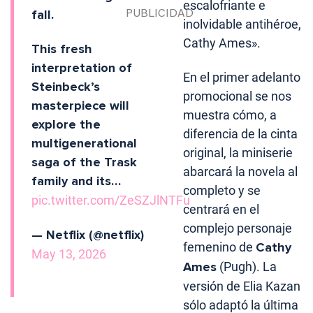
escalofriante e
fall.
inolvidable antihéroe,
Cathy Ames».
This fresh
interpretation of
En el primer adelanto
Steinbeck’s
promocional se nos
masterpiece will
muestra cómo, a
explore the
diferencia de la cinta
multigenerational
original, la miniserie
saga of the Trask
abarcará la novela al
family and its…
completo y se
pic.twitter.com/ZeSZJlNTFu
centrará en el
complejo personaje
— Netflix (@netflix)
femenino de
Cathy
May 13, 2026
Ames
(Pugh). La
versión de Elia Kazan
sólo adaptó la última