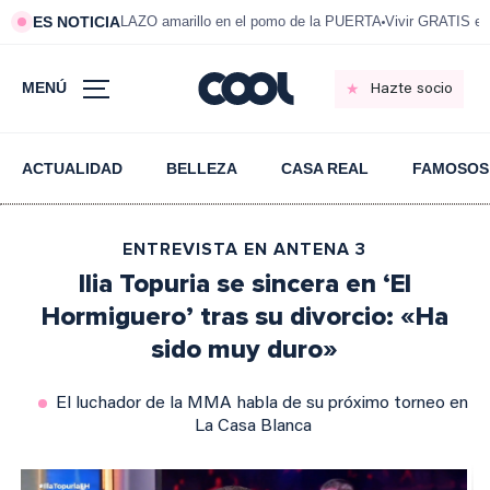
ES NOTICIA
LAZO amarillo en el pomo de la PUERTA
Vivir GRATIS e
MENÚ
Hazte socio
ACTUALIDAD
BELLEZA
CASA REAL
FAMOSOS
ENTREVISTA EN ANTENA 3
Ilia Topuria se sincera en ‘El
Hormiguero’ tras su divorcio: «Ha
sido muy duro»
El luchador de la MMA habla de su próximo torneo en
La Casa Blanca