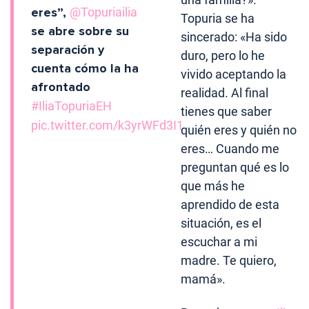
eres”,
@Topuriailia
Topuria se ha
se abre sobre su
sincerado: «Ha sido
separación y
duro, pero lo he
cuenta cómo la ha
vivido aceptando la
afrontado
realidad. Al final
#IliaTopuriaEH
tienes que saber
pic.twitter.com/k3yrWFd3I1
quién eres y quién no
eres… Cuando me
preguntan qué es lo
que más he
aprendido de esta
situación, es el
escuchar a mi
madre. Te quiero,
mamá».