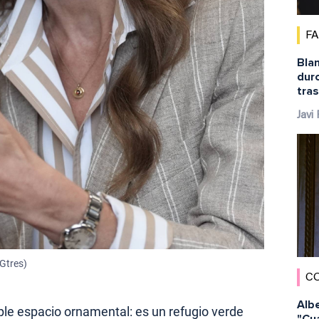
F
Bla
duro
tra
Javi
 Gtres)
C
Alb
mple espacio ornamental: es un refugio verde