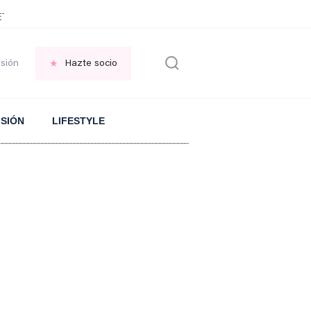
TERINARIO gatos
CASA de Rosalía en BARCELONA
ÉXITO según Marta O
esión
Hazte socio
ISIÓN
LIFESTYLE