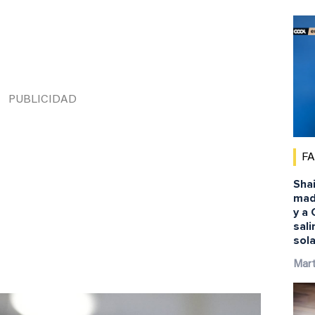
F
Shai
mad
y a
sali
sol
Mart