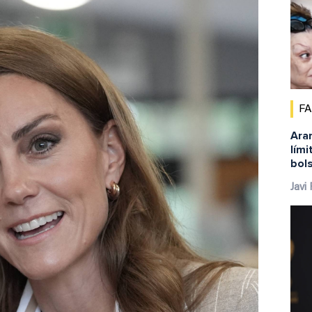
F
Aram
lími
bols
Javi