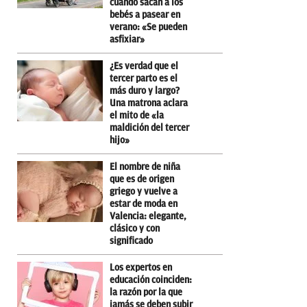
cuando sacan a los
bebés a pasear en
verano: «Se pueden
asfixiar»
¿Es verdad que el
tercer parto es el
más duro y largo?
Una matrona aclara
el mito de «la
maldición del tercer
hijo»
El nombre de niña
que es de origen
griego y vuelve a
estar de moda en
Valencia: elegante,
clásico y con
significado
Los expertos en
educación coinciden:
la razón por la que
jamás se deben subir