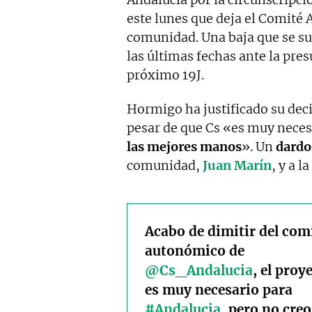
este lunes que deja el Comité
comunidad. Una baja que se su
las últimas fechas ante la pres
próximo 19J.
Hormigo ha justificado su deci
pesar de que Cs «es muy neces
las mejores manos
». Un
dardo
comunidad,
Juan Marín
, y a l
Acabo de dimitir del com
autonómico de
@Cs_Andalucia
, el proy
es muy necesario para
#Andalucia
, pero no cre