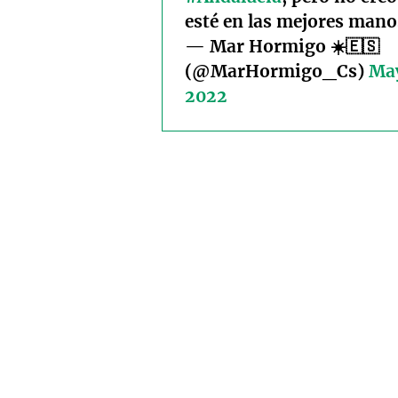
esté en las mejores mano
— Mar Hormigo ☀️🇪🇸
(@MarHormigo_Cs)
May
2022