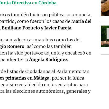
 Junta Directiva en Córdoba
.
icos también hicieron pública su renuncia,
e partido, como fueron los casos de
María del
Emiliano Pozuelo y Javier Pareja
.
han sumado otras marchas como los del
gio Romero
, así como las también
ien ha sido portavoz adjunta y encabezó en
dependiente- o
Ángela Rodríguez
.
s de listas de Ciudadanos al Parlamento tan
nes primarias en Málaga
, por ser la única
requisito establecido en los estatutos para
ra las elecciones autonómicas, generales y