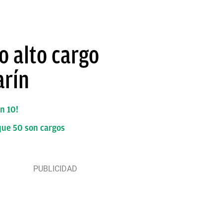
o alto cargo
arín
n 10!
que 50 son cargos