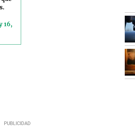
s.
 16,