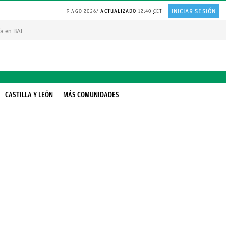
INICIAR SESIÓN
9 AGO 2026
ACTUALIZADO
12:40
CET
ía en BARCELONA
ÉXITO según Marta Ortega
LEMA de Friedrich Nietzsche
Re
CASTILLA Y LEÓN
MÁS COMUNIDADES