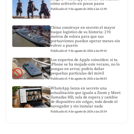
cómo activarlo en pocos pasos
Publicado el: 9 de agosto de 2026 a las 12:49
China construye en secreto el mayor
buque logístico de su historia: 270
metros de eslora para que sus
portaaviones puedan operar meses sin
volver a puerto
Publicado el: 9 de agosto de 2026 a las 09:42
Los expertos de Apple coinciden: si tu
iPhone se ha mojado este verano, no lo
pongas en arroz; podría dañar
pequeñas partículas del móvil
Publicado el: 9 de agosto de 2026 a las 08:03
WhatsApp lanza en secreto una
actualización que iguala a Zoom y Meet:
llamadas HD, sala de espera y cambio
de dispositivo sin colgar, todo desde el
navegador y sin instalar nada
Publicado el: 8 de agosto de 2026 a las 20:54