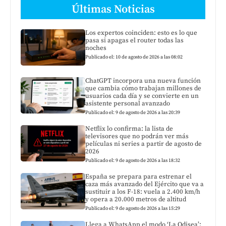
Últimas Noticias
Los expertos coinciden: esto es lo que
pasa si apagas el router todas las
noches
Publicado el: 10 de agosto de 2026 a las 08:02
ChatGPT incorpora una nueva función
que cambia cómo trabajan millones de
usuarios cada día y se convierte en un
asistente personal avanzado
Publicado el: 9 de agosto de 2026 a las 20:39
Netflix lo confirma: la lista de
televisores que no podrán ver más
películas ni series a partir de agosto de
2026
Publicado el: 9 de agosto de 2026 a las 18:32
España se prepara para estrenar el
caza más avanzado del Ejército que va a
sustituir a los F-18: vuela a 2.400 km/h
y opera a 20.000 metros de altitud
Publicado el: 9 de agosto de 2026 a las 15:29
Llega a WhatsApp el modo ‘La Odisea’: