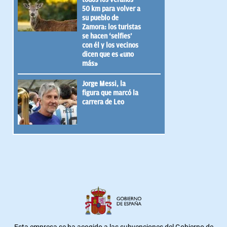
50 km para volver a
su pueblo de
Zamora: los turistas
se hacen ‘selfies’
con él y los vecinos
dicen que es «uno
más»
Jorge Messi, la
figura que marcó la
carrera de Leo
Esta empresa se ha acogido a las subvenciones del Gobierno de