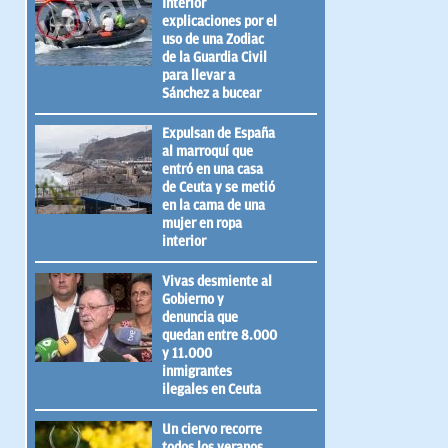
Interior
explicaciones por el
uso de una Zodiac
de la Guardia Civil
para llevar a
Sánchez a bucear
Expulsan de España
al marroquí que
entró en una casa
de Ceuta y se metió
en la cama de una
mujer en ropa
interior
Vivas desmiente al
Gobierno y
denuncia que
quedan entre 8.000
y 11.000
inmigrantes
ilegales en Ceuta
Un ciervo recorre
todos los veranos