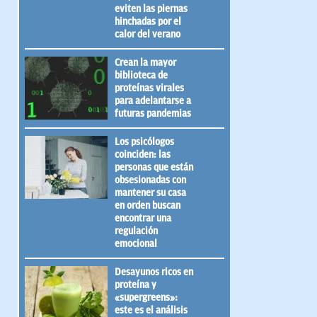
eviten las piernas
hinchadas por el
calor del verano
Crean la mayor
biblioteca de
proteínas virales
para adelantarse a
futuras pandemias
Los psicólogos
coinciden: las
personas que están
obsesionadas con
mantener su casa
en orden buscan
encontrar una
regulación
emocional
Desayunos ricos en
proteína y
«supergreens»:
este es el análisis