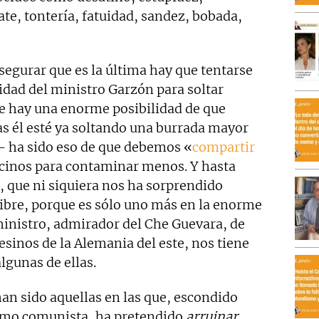
te, tontería, fatuidad, sandez, bobada,
segurar que es la última hay que tentarse
idad del ministro Garzón para soltar
e hay una enorme posibilidad de que
as él esté ya soltando una burrada mayor
r- ha sido eso de que debemos «
compartir
ecinos para contaminar menos. Y hasta
, que ni siquiera nos ha sorprendido
alibre, porque es sólo uno más en la enorme
ministro, admirador del Che Guevara, de
sesinos de la Alemania del este, nos tiene
gunas de ellas.
n sido aquellas en las que, escondido
ismo comunista, ha pretendido
arruinar