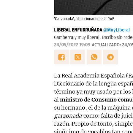
'Garzonada', al diccionario de la RAE
LIBERAL ENFURRUÑADA
@MuyLiberal
Gamberra y muy liberal. Escribo sin rodeo
24/05/2022 19:09
ACTUALIZADO:
24/0
La Real Academia Española (RA
Diccionario de la lengua espa
término ya muy usado por los
al
ministro de Consumo comu
su hermano, el de la máquina d
garzonada
como: falta de juici
razón. Propio de tonto, simple
sinónimo de vocablos tan con