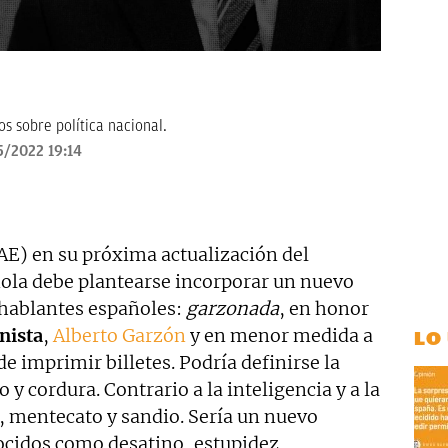
s sobre política nacional.
5/2022 19:14
E) en su próxima actualización del
ñola debe plantearse incorporar un nuevo
 hablantes españoles:
garzonada
, en honor
nista
,
Alberto Garzón
y en menor medida a
LO
e imprimir billetes. Podría definirse la
o y cordura. Contrario a la inteligencia y a la
, mentecato y sandio. Sería un nuevo
ocidos como desatino, estupidez,