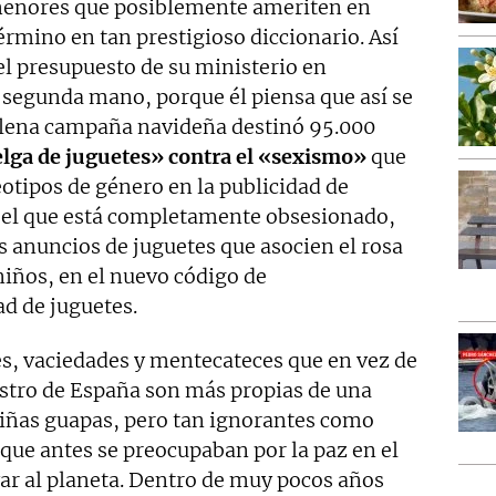
enores que posiblemente ameriten en
rmino en tan prestigioso diccionario. Así
el presupuesto de su ministerio en
 segunda mano, porque él piensa que así se
n plena campaña navideña destinó 95.000
lga de juguetes» contra el «sexismo»
que
eotipos de género en la publicidad de
 el que está completamente obsesionado,
s anuncios de juguetes que asocien el rosa
 niños, en el nuevo código de
ad de juguetes.
s, vaciedades y mentecateces que en vez de
stro de España son más propias de una
 niñas guapas, pero tan ignorantes como
 que antes se preocupaban por la paz en el
r al planeta. Dentro de muy pocos años