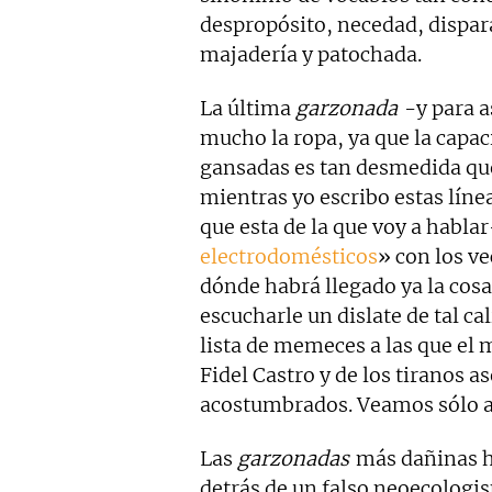
despropósito, necedad, dispara
majadería y patochada.
La última
garzonada
-y para a
mucho la ropa, ya que la capac
gansadas es tan desmedida qu
mientras yo escribo estas líne
que esta de la que voy a habla
electrodomésticos
» con los v
dónde habrá llegado ya la cosa
escucharle un dislate de tal c
lista de memeces a las que el 
Fidel Castro y de los tiranos a
acostumbrados. Veamos sólo al
Las
garzonadas
más dañinas ha
detrás de un falso neoecolog