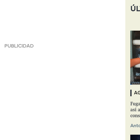
ÚL
A
Fuga
así a
cons
Anto