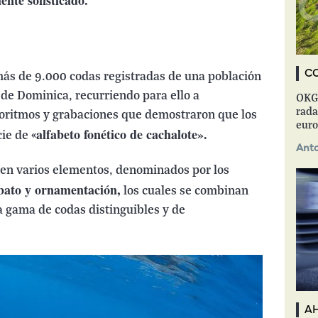
nte sofisticado.
C
 más de 9.000 codas registradas de una población
a de Dominica, recurriendo para ello a
OKGR
rada
oritmos y grabaciones que demostraron que los
euro
alfabeto fonético de cachalote».
ie de «
Anto
nen varios elementos, denominados por los
bato y ornamentación,
los cuales se combinan
a gama de codas distinguibles y de
A