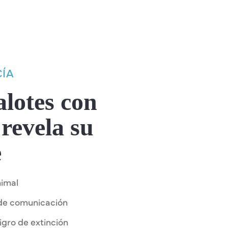
ÍA
lotes con
revela su
e
nimal
 de comunicación
igro de extinción