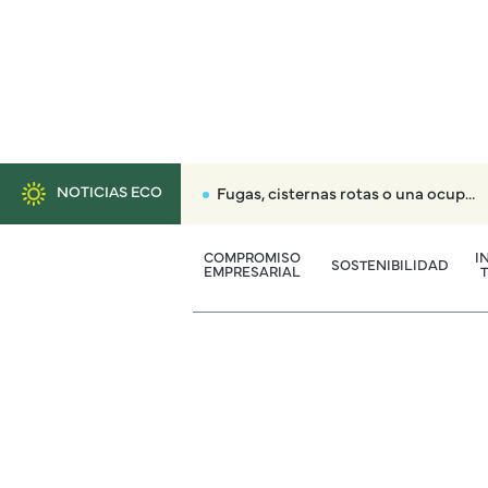
NOTICIAS ECO
Fugas, cisternas rotas o una ocupación: así alerta el Canal de Isabel II si consumes más agua en tu casa
COMPROMISO
I
SOSTENIBILIDAD
EMPRESARIAL