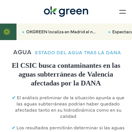
OKGREEN localiza en Madrid el nuevo radar que multará hasta con 3.000 euros a los coches más contaminantes
Espectacular traslado por car
AGUA
ESTADO DEL AGUA TRAS LA DANA
El CSIC busca contaminantes en las
aguas subterráneas de Valencia
afectadas por la DANA
El análisis preliminar de la situación apunta a que
las aguas subterráneas podrían haber quedado
afectadas tanto en su hidrodinámica como en su
calidad
Los resultados permitirán determinar si las aguas