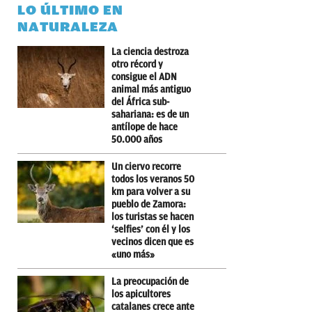
LO ÚLTIMO EN
NATURALEZA
La ciencia destroza
otro récord y
consigue el ADN
animal más antiguo
del África sub-
sahariana: es de un
antílope de hace
50.000 años
Un ciervo recorre
todos los veranos 50
km para volver a su
pueblo de Zamora:
los turistas se hacen
‘selfies’ con él y los
vecinos dicen que es
«uno más»
La preocupación de
los apicultores
catalanes crece ante