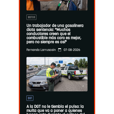
MOTOR
Un trabajador de una gasolinera
dicta sentencia: "Muchos
conductores creen que el
combustible más caro es mejor,
pero no siempre es así"
07-08-2026
Fernando Larruscain
DGT
A la DGT no le tiembla el pulso: la
multa que va a poner a quienes