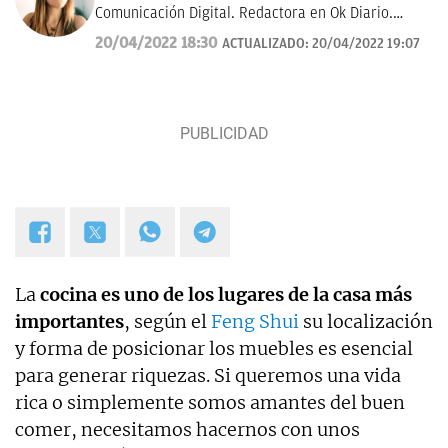
Comunicación Digital. Redactora en Ok Diario.
Cuento historias, soy amante de los astros, sigo a la
20/04/2022 18:30
ACTUALIZADO:
20/04/2022 19:07
luna, los TT de Twitter y las tendencias en moda.
Experta en noticias de consumo, lifestyle, recetas y
Lotería de Navidad.
La
cocina es uno de los lugares de la casa más
importantes
, según el
Feng Shui
su localización
y forma de posicionar los muebles es esencial
para generar riquezas. Si queremos una vida
rica o simplemente somos amantes del buen
comer, necesitamos hacernos con unos