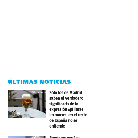
ÚLTIMAS NOTICIAS
Sólo los de Madrid
saben el verdadero
significado de la
expresión «pillarse
un moco»: en el resto
de España no se
entiende