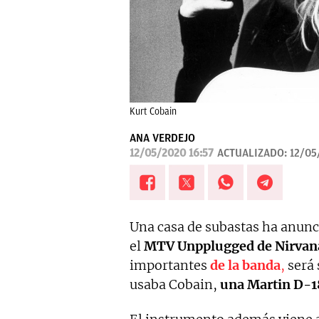
Kurt Cobain
ANA VERDEJO
12/05/2020 16:57
ACTUALIZADO:
12/05
Una casa de subastas ha anunc
el
MTV Unpplugged de Nirvan
importantes
de la banda
,
será 
usaba Cobain,
una Martin D-1