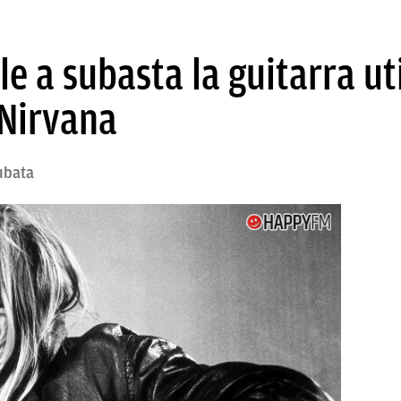
e a subasta la guitarra uti
 Nirvana
subata