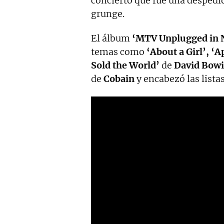
concierto que fue una despedi
grunge.
El álbum
‘MTV Unplugged in 
temas como
‘About a Girl’, ‘A
Sold the World’
de
David Bowi
de
Cobain
y encabezó las lista