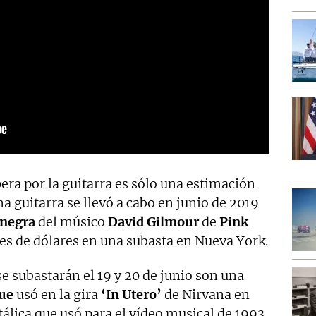
pera por la guitarra es sólo una estimación
na guitarra se llevó a cabo en junio de 2019
 negra
del músico
David Gilmour
de
Pink
es de dólares en una subasta en Nueva York.
se subastarán el 19 y 20 de junio son una
que
usó en la gira
‘In Utero’
de Nirvana en
álica que usó para el vídeo musical de 1993