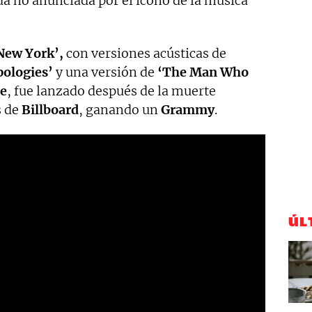
da no anunciada por el icono de la música
New York’,
con versiones acústicas de
pologies’
y una versión de
‘The Man Who
e
, fue lanzado después de la muerte
s de
Billboard
, ganando un
Grammy
.
ÚL