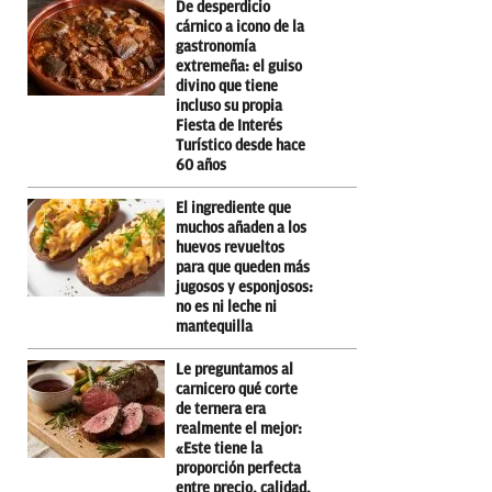
De desperdicio
cárnico a icono de la
gastronomía
extremeña: el guiso
divino que tiene
incluso su propia
Fiesta de Interés
Turístico desde hace
60 años
El ingrediente que
muchos añaden a los
huevos revueltos
para que queden más
jugosos y esponjosos:
no es ni leche ni
mantequilla
Le preguntamos al
carnicero qué corte
de ternera era
realmente el mejor:
«Este tiene la
proporción perfecta
entre precio, calidad,