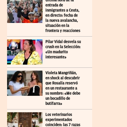
Última hora de la
entrada de
inmigrantes a Ceuta,
en directo: fecha de
la nueva avalancha,
situación en la
frontera y reacciones
Pilar Vidal desvela su
crush en la Selección:
«Un madurito
interesante»
Violeta Mangriñán,
en shock al descubrir
que Rosalía reservó
en un restaurante a
su nombre: «Me debe
un bocadillo de
butifarra»
Los veterinarios
experimentados
coinciden: las 7 razas