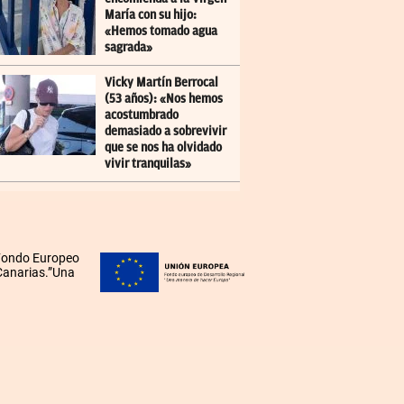
María con su hijo:
«Hemos tomado agua
sagrada»
Vicky Martín Berrocal
(53 años): «Nos hemos
acostumbrado
demasiado a sobrevivir
que se nos ha olvidado
vivir tranquilas»
 Fondo Europeo
 Canarias.”Una