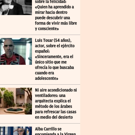
sobre la felicidad:
«Quien ha aprendido a
mirar hacia dentro
puede descubrir una
forma de vivir más libre
y consciente»
Luis Tosar (54 años),
actor, sobre el ejército
español:
«Sinceramente, era el
único sitio que me
ofrecía lo que buscaba
cuando era
adolescente»
Ni aire acondicionado ni
ventiladores: una
arquitecta explica el
método de los árabes
para refrescar las casas
en medio del desierto
Alba Carrillo se
encomienda a la Virgen