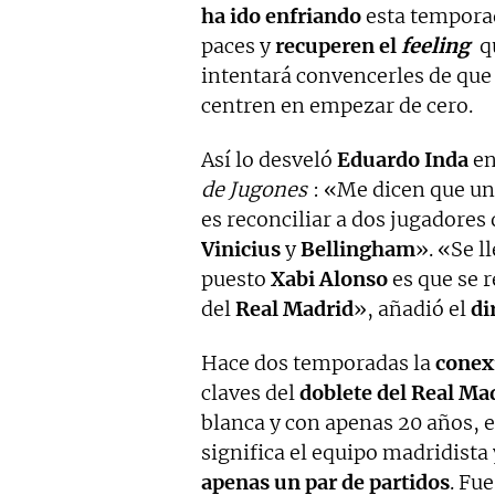
ha ido enfriando
esta temporad
paces y
recuperen el
feeling
qu
intentará convencerles de que 
centren en empezar de cero.
Así lo desveló
Eduardo Inda
en
de Jugones
: «Me dicen que un
es reconciliar a dos jugadores
Vinicius
y
Bellingham
». «Se l
puesto
Xabi Alonso
es que se r
del
Real Madrid
», añadió el
di
Hace dos temporadas la
conex
claves del
doblete del Real Ma
blanca y con apenas 20 años, 
significa el equipo madridista
apenas un par de partidos
. Fu