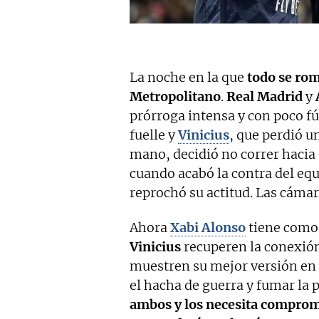
La noche en la que
todo se rom
Metropolitano
.
Real Madrid
y
prórroga intensa y con poco fú
fuelle y
Vinicius
, que perdió u
mano, decidió no correr hacia 
cuando acabó la contra del eq
reprochó su actitud. Las cámar
Ahora
Xabi Alonso
tiene como 
Vinicius
recuperen la conexión
muestren su mejor versión en b
el hacha de guerra y fumar la p
ambos y los necesita comprom