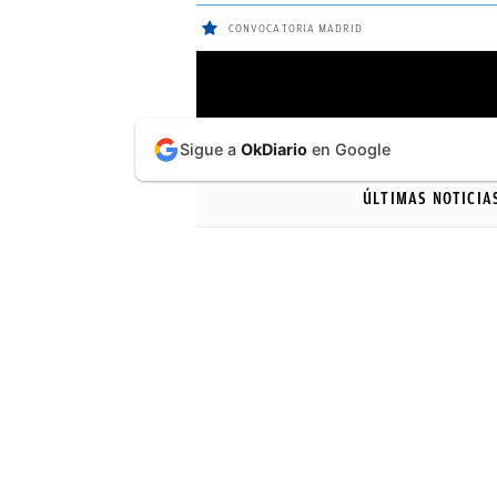
CONVOCATORIA MADRID
ÚLTIMAS
Sigue a
OkDiario
en Google
NOTICIAS
ÚLTIMAS NOTICIA
REAL
MADRID
BALONCESTO
CANTERA
FICHAJES
DIRECTO
FEMENINO