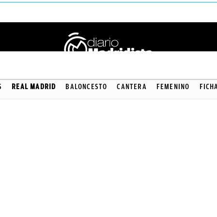
S
REAL MADRID
BALONCESTO
CANTERA
FEMENINO
FICH