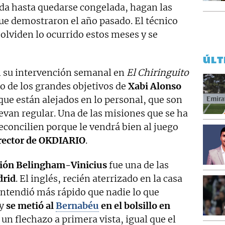
a hasta quedarse congelada, hagan las
e demostraron el año pasado. El técnico
olviden lo ocurrido estos meses y se
ÚLT
 su intervención semanal en
El Chiringuito
o de los grandes objetivos de
Xabi Alonso
 que están alejados en lo personal, que son
levan regular. Una de las misiones que se ha
econcilien porque le vendrá bien al juego
rector de OKDIARIO
.
ión Belingham-Vinicius
fue una de las
drid
. El inglés, recién aterrizado en la casa
entendió más rápido que nadie lo que
 y
se metió al
Bernabéu
en el bolsillo en
e un flechazo a primera vista, igual que el