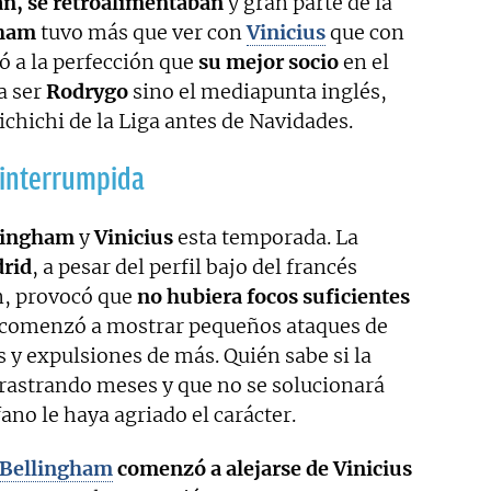
an, se retroalimentaban
y gran parte de la
gham
tuvo más que ver con
Vinicius
que con
ió a la perfección que
su mejor socio
en el
a ser
Rodrygo
sino el mediapunta inglés,
ichichi de la Liga antes de Navidades.
 interrumpida
lingham
y
Vinicius
esta temporada. La
rid
, a pesar del perfil bajo del francés
ón, provocó que
no hubiera focos suficientes
, comenzó a mostrar pequeños ataques de
s y expulsiones de más. Quién sabe si la
rrastrando meses y que no se solucionará
ano le haya agriado el carácter.
Bellingham
comenzó a alejarse de Vinicius