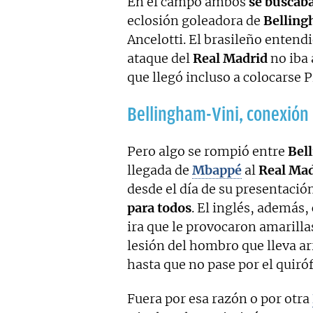
En el campo ambos
se buscab
eclosión goleadora de
Bellin
Ancelotti. El brasileño entend
ataque del
Real Madrid
no iba 
que llegó incluso a colocarse P
Bellingham-Vini, conexión
Pero algo se rompió entre
Bel
llegada de
Mbappé
al
Real Mad
desde el día de su presentaci
para todos
. El inglés, además
ira que le provocaron amarilla
lesión del hombro que lleva a
hasta que no pase por el quiróf
Fuera por esa razón o por otra