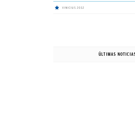
VINICIUS 2032
ÚLTIMAS
NOTICIAS
ÚLTIMAS NOTICIA
REAL
MADRID
BALONCESTO
CANTERA
FICHAJES
DIRECTO
FEMENINO