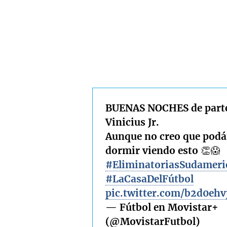
BUENAS NOCHES de part
Vinicius Jr.
Aunque no creo que podá
dormir viendo esto 👏😱
#EliminatoriasSudameri
#LaCasaDelFútbol
pic.twitter.com/b2d0ehv
— Fútbol en Movistar+
(@MovistarFutbol)