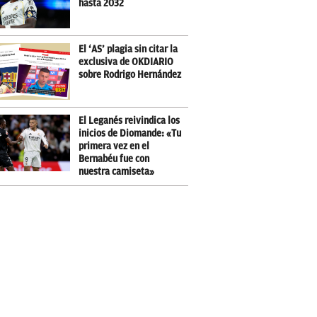
hasta 2032
El ‘AS’ plagia sin citar la
exclusiva de OKDIARIO
sobre Rodrigo Hernández
El Leganés reivindica los
inicios de Diomande: «Tu
primera vez en el
Bernabéu fue con
nuestra camiseta»