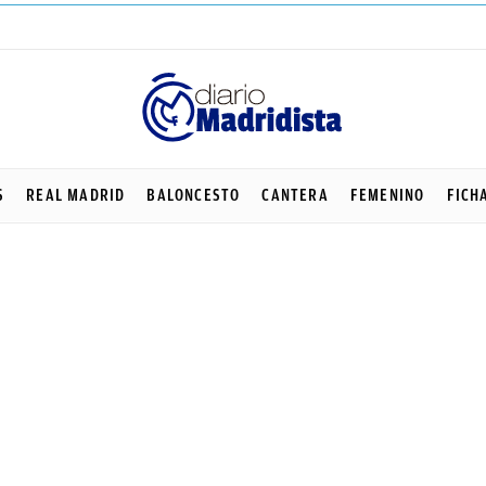
S
REAL MADRID
BALONCESTO
CANTERA
FEMENINO
FICH