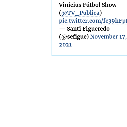
Vinicius Fútbol Show
(
@TV_Publica
)
pic.twitter.com/fc39hF
— Santi Figueredo
(@sefigue)
November 17,
2021