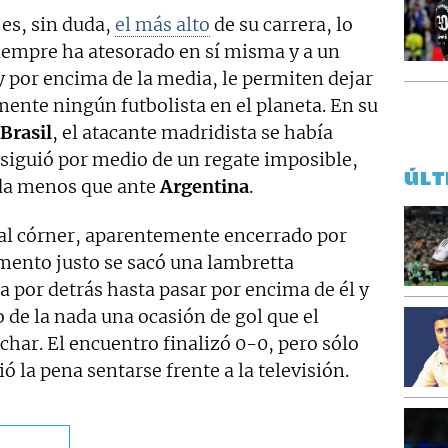
es, sin duda,
el más alto
de su carrera, lo
siempre ha atesorado en sí misma y a un
y por encima de la media, le permiten dejar
amente ningún futbolista en el planeta. En su
Brasil
, el atacante madridista se había
siguió por medio de un regate imposible,
ÚLT
da menos que ante
Argentina
.
a al córner, aparentemente encerrado por
ento justo se sacó una lambretta
ta por detrás hasta pasar por encima de él y
 de la nada una ocasión de gol que el
har. El encuentro finalizó 0-0, pero sólo
ió la pena sentarse frente a la televisión.