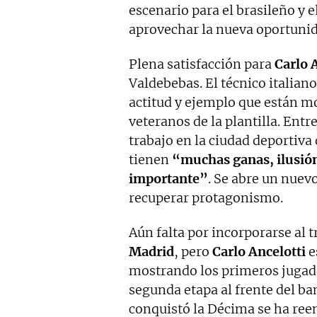
escenario para el brasileño y
aprovechar la nueva oportunida
Plena satisfacción para
Carlo 
Valdebebas. El técnico italian
actitud y ejemplo que están 
veteranos de la plantilla. Entr
trabajo en la ciudad deportiv
tienen
“muchas ganas, ilusió
importante”
. Se abre un nuev
recuperar protagonismo.
Aún falta por incorporarse al t
Madrid
, pero
Carlo Ancelotti
e
mostrando los primeros jugado
segunda etapa al frente del ba
conquistó la Décima se ha ree