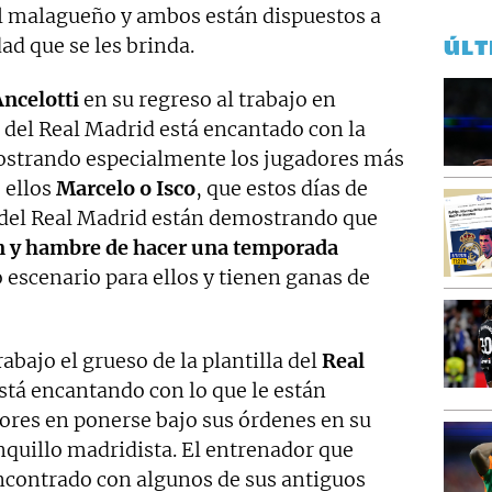
 el malagueño y ambos están dispuestos a
d que se les brinda.
ÚLT
Ancelotti
en su regreso al trabajo en
o del Real Madrid está encantado con la
mostrando especialmente los jugadores más
e ellos
Marcelo o Isco
, que estos días de
a del Real Madrid están demostrando que
n y hambre de hacer una temporada
o escenario para ellos y tienen ganas de
rabajo el grueso de la plantilla del
Real
stá encantando con lo que le están
res en ponerse bajo sus órdenes en su
nquillo madridista. El entrenador que
ncontrado con algunos de sus antiguos