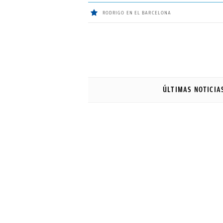
RODRIGO EN EL BARCELONA
ÚLTIMAS
Sigue a
OkDiario
en Google
NOTICIAS
ÚLTIMAS NOTICIA
REAL
MADRID
BALONCESTO
CANTERA
FICHAJES
DIRECTO
FEMENINO