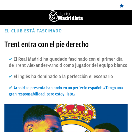
ÚLTIMAS
EL CLUB ESTÁ FASCINADO
✕
Sigue a
OkDiario
en Google
Continuar
NOTICIAS
Trent entra con el pie derecho
REAL
El Real Madrid ha quedado fascinado con el primer día
MADRID
de Trent Alexander-Arnold como jugador del equipo blanco
BALONCESTO
El inglés ha dominado a la perfección el escenario
CANTERA
Arnold se presenta hablando en un perfecto español: «Tengo una
gran responsabilidad, pero estoy listo»
FICHAJES
DIRECTO
FEMENINO
PAPARAZZI